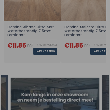
Corvina Albana Ultra Mat
Corvina Molette Ultra M
Waterbestendig 7.5mm
Waterbestendig 7.5mm
Laminaat
Laminaat
€11,85
€11,85
m²
m²
Advies
€19,93
Advies
€19
-41% KORTING
-41% KORTI