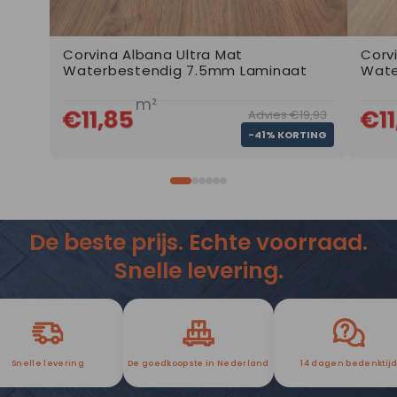
Corvina Albana Ultra Mat
Corv
Waterbestendig 7.5mm Laminaat
Wate
m²
€11,85
€11
Advies €19,93
-41% KORTING
De beste prijs. Echte voorraad.
Snelle levering.
Snelle levering
De goedkoopste in Nederland
14 dagen bedenktij