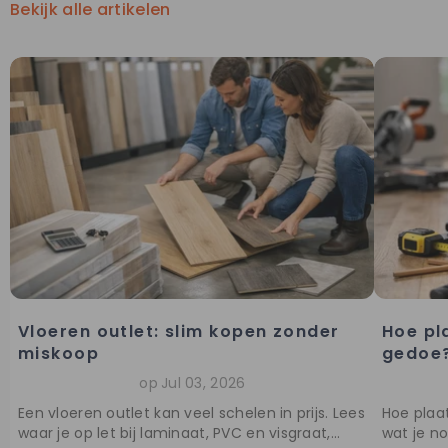
Bekijk alle artikelen
Vloeren outlet: slim kopen zonder
Hoe pl
miskoop
gedoe
op
Jul 03, 2026
Een vloeren outlet kan veel schelen in prijs. Lees
Hoe plaat
waar je op let bij laminaat, PVC en visgraat,...
wat je n