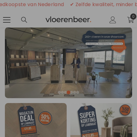
GA NAAR DE INHOUD
ste van Nederland
✔ Zelfde kwaliteit, minder betalen
0
0
ar