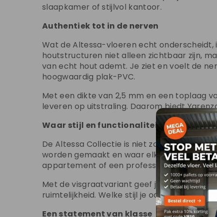
slaapkamer of stijlvol kantoor.
Authentiek tot in de nerven
Wat de Altessa-vloeren echt onderscheidt, i
houtstructuren niet alleen zichtbaar zijn, m
van echt hout ademt. Je ziet en voelt de ner
hoogwaardig plak-PVC.
Met een dikte van 2,5 mm en een toplaag van 
leveren op uitstraling. Daarom biedt Yarenza
Waar stijl en functionaliteit samenkom
De Altessa Collectie is niet zomaar een vl
worden gemaakt en waar elk detail bijdraagt
appartement of een professioneel interieur:
Met de visgraatvariant geef je een ruimte dir
ruimtelijkheid. Welke stijl je ook kiest, je k
Een statement van klasse