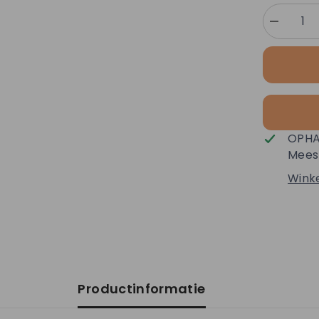
Aantal
vermindere
voor
Altessa
Visgraat
Beige
Plak
PVC
OPHA
Meest
Winke
Productinformatie