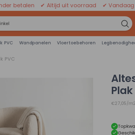
talen
✔ Altijd uit voorraad
✔ Vandaag besteld,
ik PVC
Wandpanelen
Vloertoebehoren
Legbenodighe
ak PVC
Alte
Plak
Eenheidspri
pe
€27,05
/
m
Topkwa
Geschik