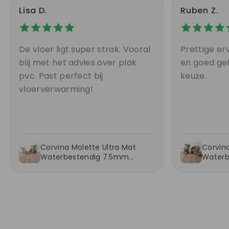
Lisa D.
Ruben Z.
De vloer ligt super strak. Vooral
Prettige erv
blij met het advies over plak
en goed geh
pvc. Past perfect bij
keuze.
vloerverwarming!
Corvina Molette Ultra Mat
Corvina
Waterbestendig 7.5mm
Waterb
Laminaat
Lamina