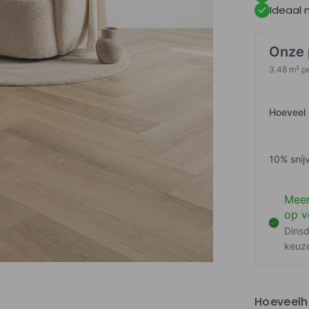
Ideaal 
Onze 
3.48 m² p
Hoeveel 
10
% snij
Meer
op v
Dinsd
keuz
Hoeveelh