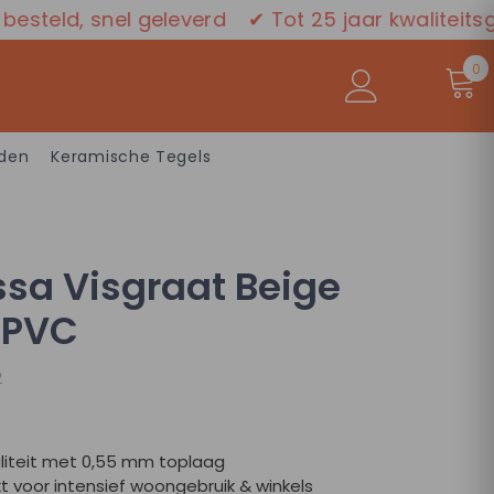
 snel geleverd
✔ Tot 25 jaar kwaliteitsgarantie
0
0
a
den
Keramische Tegels
ssa Visgraat Beige
 PVC
js
r
2
liteit met 0,55 mm toplaag
t voor intensief woongebruik & winkels