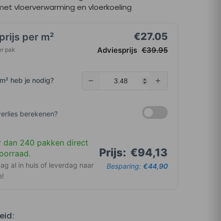
met vloerverwarming en vloerkoeling
€
27.05
prijs per m²
Adviesprijs
€
39.95
er pak
m² heb je nodig?
−
+
verlies berekenen?
 dan 240 pakken direct
Prijs:
€94,13
oorraad.
ag al in huis of leverdag naar
Besparing:
€44,90
e!
eid: