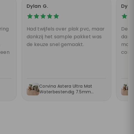
Dylan G.
Dyla
ring
Had twijfels over plak pvc, maar
De v
dankzij het sample pakket was
dan g
n
de keuze snel gemaakt.
maakt
teen
comp
Corvina Astera Ultra Mat
Waterbestendig 7.5mm
Laminaat