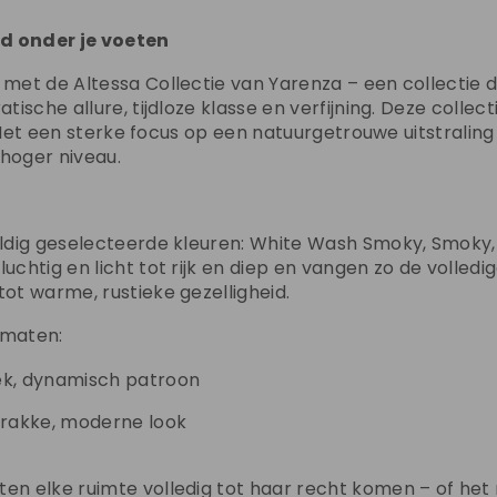
id onder je voeten
 met de Altessa Collectie van Yarenza – een collectie d
atische allure, tijdloze klasse en verfijning. Deze coll
rt. Met een sterke focus op een natuurgetrouwe uitstrali
 hoger niveau.
uldig geselecteerde kleuren: White Wash Smoky, Smoky, 
uchtig en licht tot rijk en diep en vangen zo de volledi
ot warme, rustieke gezelligheid.
ormaten:
iek, dynamisch patroon
trakke, moderne look
ten elke ruimte volledig tot haar recht komen – of he