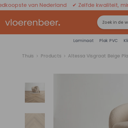
GA NAAR DE INHOUD
te van Nederland
✔ Zelfde kwaliteit, minder be
Laminaat
Plak PVC
Kl
Thuis
Products
Altessa Visgraat Beige Pl