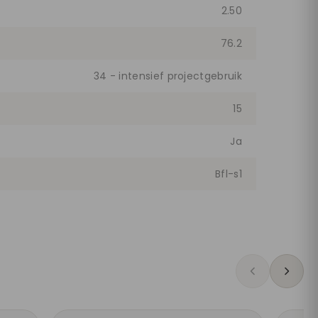
2.50
76.2
34 - intensief projectgebruik
15
Ja
Bfl-s1