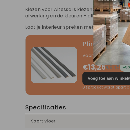
Kiezen voor Altessa is kiezen voor meer dan
afwerking en de kleuren – alles straalt een in
Laat je interieur spreken met de Altessa Coll
Plinten Onder
Voor een perfecte afw
€13,25
€9,45
-5
Voeg toe aan winke
Dit product wordt apart
Specificaties
Soort vloer