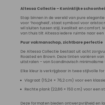
Altessa Collectie – Koninklijke schoonhe
Stap binnen in de wereld van pure elegantie
voor ‘hoogheid’, staat symbool voor aristocr
wil sluiten tussen stijl, kwaliteit en comfo
van thuis tilt Altessa iedere ruimte naar een
Puur vakmanschap, zichtbare perfectie
De Altessa Collectie bestaat uit acht zorgv
Roasted en Brown. Deze tinten variëren van l
uitstralen – van Scandinavisch minimalisme t
Elke kleur is verkrijgbaar in twee stijlvolle f
Visgraat (15,24 × 76,2 cm) voor een klass
Rechte plank (22,86 × 150 cm) voor een s
Deze formaten bieden ontwerpvrijheid en la