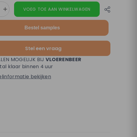
VOEG TOE AAN WINKELWAGEN
Verhoog
n
de
hoeveelheid
voor
Bestel samples
Altessa
Visgraat
Beige
Plak
Stel een vraag
PVC
LEN MOGELIJK BIJ
VLOERENBEER
al klaar binnen 4 uur
linformatie bekijken