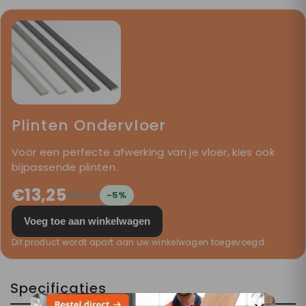
Plinten Ondervloer
Voor een perfecte afwerking van je vloer, kies ook
bijpassende plinten.
€13,25
€9,45
-5%
Voeg toe aan winkelwagen
Dit product wordt apart aan uw winkelwagen toegevoegd.
Specificaties