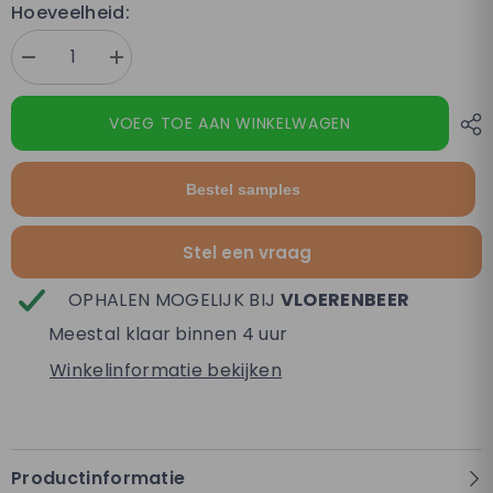
Hoeveelheid:
Aantal
Verhoog
verminderen
de
voor
hoeveelheid
Altessa
voor
VOEG TOE AAN WINKELWAGEN
Visgraat
Altessa
Natural
Visgraat
Plak
Natural
PVC
Plak
Bestel samples
PVC
Stel een vraag
OPHALEN MOGELIJK BIJ
VLOERENBEER
Meestal klaar binnen 4 uur
Winkelinformatie bekijken
Productinformatie