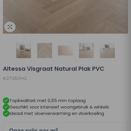
Altessa Visgraat Natural Plak PVC
Eenheidsprijs
per
€27,05
/
m2
Topkwaliteit met 0,55 mm toplaag
Geschikt voor intensief woongebruik & winkels
Ideaal met vloerverwarming en vloerkoeling
Onze prijs per m²