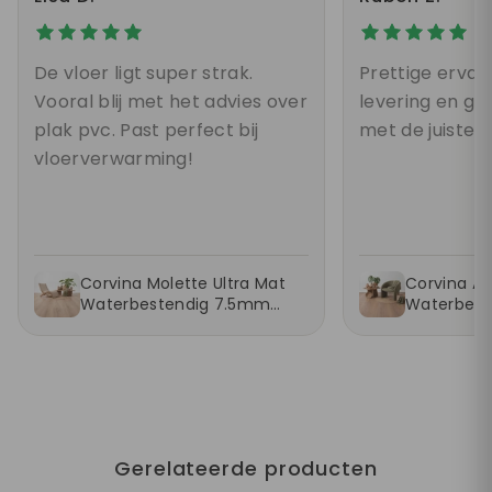
De vloer ligt super strak.
Prettige ervari
Vooral blij met het advies over
levering en g
plak pvc. Past perfect bij
met de juiste k
vloerverwarming!
Corvina Molette Ultra Mat
Corvina As
Waterbestendig 7.5mm
Waterbest
Laminaat
Laminaat
Gerelateerde producten