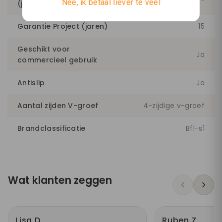
Nee, ik betaal liever te veel
(jaren)
Garantie Project (jaren)
15
Geschikt voor
Ja
commercieel gebruik
Antislip
Ja
Aantal zijden V-groef
4-zijdige v-groef
Brandclassificatie
Bfl-s1
Wat klanten zeggen
Lisa D.
Ruben Z.