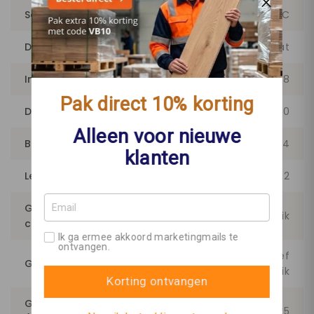
Soort vloer
Plak PVC
Dessin
Visgraat
Inhoud per pak (m²)
3.48
Pak direct 10% korting
Dikte (mm)
2.50
Alleen voor nieuwe
Breedte (cm)
15.24
klanten
Lengte (cm)
76.2
Gebruiksklasse
23 - zwaar woongebruik
consumenten
Ik ga ermee akkoord marketingmails te
ontvangen.
34 - intensief
Gebruiksklasse project
projectgebruik
Korting ontvangen
Garantie Woongebruik
25