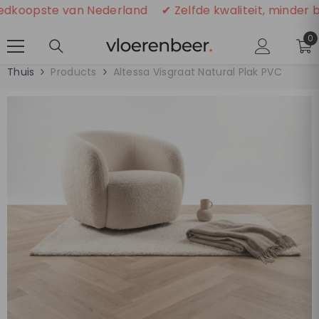
GA NAAR DE INHOUD
oopste van Nederland
✔ Zelfde kwaliteit, minder bet
0
0
ar
Thuis
Products
Altessa Visgraat Natural Plak PVC