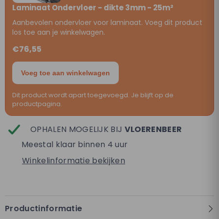
Laminaat Ondervloer - dikte 3mm - 25m²
Aanbevolen ondervloer voor laminaat. Voeg dit product
los toe aan je winkelwagen.
€76,55
Voeg toe aan winkelwagen
Dit product wordt apart toegevoegd. Je blijft op de
productpagina.
OPHALEN MOGELIJK BIJ
VLOERENBEER
Meestal klaar binnen 4 uur
Winkelinformatie bekijken
Productinformatie