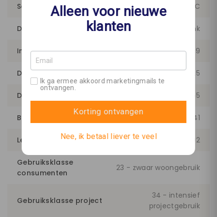
Soort vloer
Plak PVC
Alleen voor nieuwe
klanten
Dessin
Rechte Plank
Inhoud per pak (m²)
4.49
Dikte (mm)
2.5
Ik ga ermee akkoord marketingmails te
ontvangen.
Dikte toplaag (mm)
0.55
Korting ontvangen
Breedte (cm)
18.41
Nee, ik betaal liever te veel
Lengte (cm)
121.92
Gebruiksklasse
23 - zwaar woongebruik
consumenten
34 - intensief
Gebruiksklasse project
projectgebruik