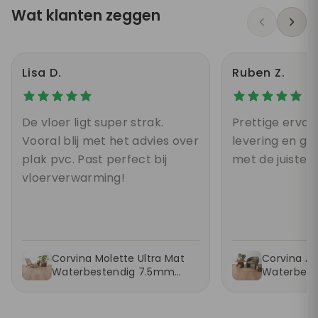
Wat klanten zeggen
Lisa D.
Ruben Z.
De vloer ligt super strak.
Prettige ervari
Vooral blij met het advies over
levering en g
plak pvc. Past perfect bij
met de juiste k
vloerverwarming!
Corvina Molette Ultra Mat
Corvina As
Waterbestendig 7.5mm
Waterbest
Laminaat
Laminaat