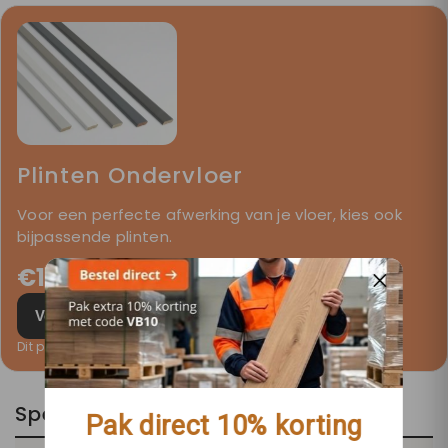
Plinten Ondervloer
Voor een perfecte afwerking van je vloer, kies ook
bijpassende plinten.
€13,25
€9,45
-5%
Voeg toe aan winkelwagen
Dit product wordt apart aan uw winkelwagen toegevoegd.
Specificaties
Pak direct 10% korting